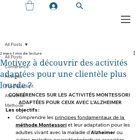
All Posts
2 mars
1 min de lecture
All Posts
Motivez à découvrir des activités
Conférence
adaptées pour une clientèle plus
Activités
lourde ?
Proche aidant
CONFÉRENCES SUR LES ACTIVITÉS MONTESSORI 
Alzheimer
ADAPTÉES POUR CEUX AVEC L’ALZHEIMER
Méthode
Les objectifs :
Comprendre les 
principes fondamentaux de la 
méthode Montessori
 et leur adaptation pour les 
adultes vivant avec la maladie d’
Alzheimer
 ou 
autres maladies neurodégénératives associées