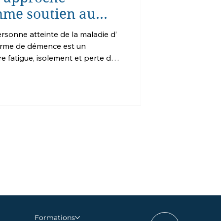
mme soutien au
 fatigue, isolement et perte de
mbreux. Pourtant, des approches
essori adaptée à la
r cette expérience, tant pour la
on aidant. Une approche qui
ori appliquée à la
cipe fo
Formations