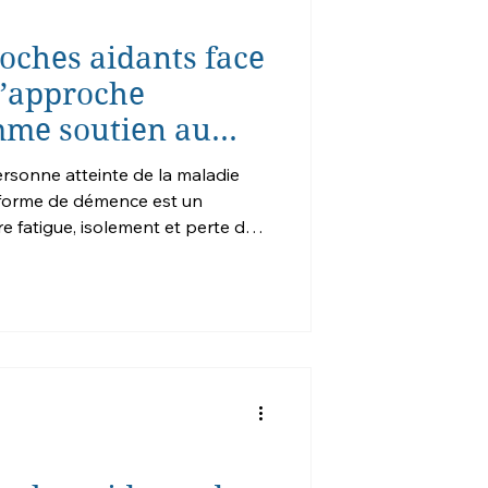
roches aidants face
l’approche
mme soutien au
rsonne atteinte de la maladie
 forme de démence est un
 fatigue, isolement et perte de
mbreux. Pourtant, des approches
de Montessori adaptée à la
on aidant. Une approche qui
e Montessori appliquée à la
ncipe fondam