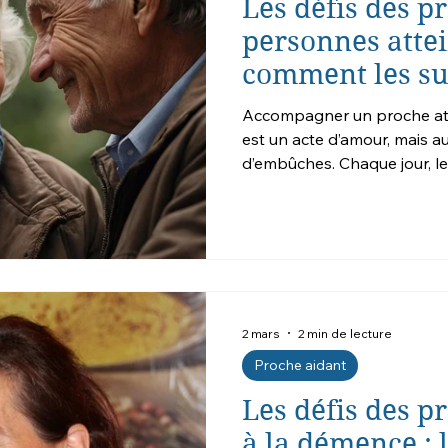
Les défis des p
personnes attei
comment les s
Accompagner un proche atte
est un acte d’amour, mais a
d’embûches. Chaque jour, les proch
face à des défis physiques,
Comprendre ces difficultés 
ceux qui consacrent leur te
soin d’un être cher. Une ch
importante L’un des premier
est la charge émot
2 mars
2 min de lecture
Proche aidant
Les défis des p
à la démence : 