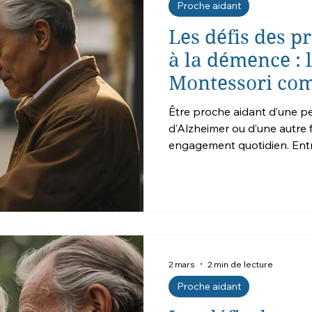
Proche aidant
Les défis des p
à la démence : 
Montessori co
quotidien
Être proche aidant d’une pe
d’Alzheimer ou d’une autre
engagement quotidien. Entre
repères, les défis sont no
innovantes comme la métho
démence peuvent transformer cette expérience, tant pour la
personne aidée que pour s
redonne du sens La méthod
démence repose sur un pri
2 mars
2 min de lecture
Proche aidant