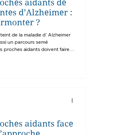
roches aidants de
ntes d’Alzheimer :
urmonter ?
int de la maladie d' Alzheimer
ussi un parcours semé
es aidants doivent faire
 émotionnels et psychologiques.
est essentiel pour mieux soutenir
mps et leur énergie à prendre
arge mentale et émotionnelle
s défis pour les aidants familiaux
roches aidants face
l’approche